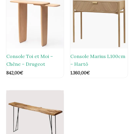
Console Toi et Moi –
Console Marius L100cm
Chêne – Drugeot
– Hartô
842,00
€
1.360,00
€