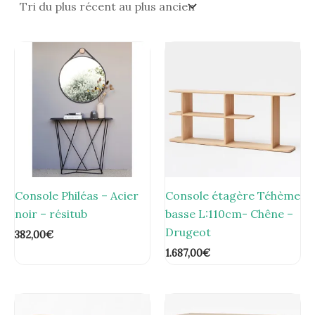
Console Philéas – Acier
Console étagère Téhème
noir – résitub
basse L:110cm- Chêne –
Drugeot
382,00
€
1.687,00
€