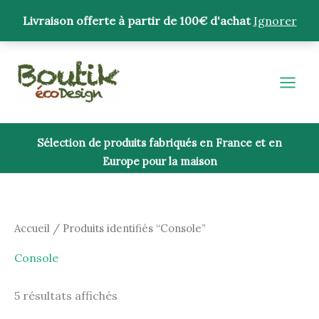
Aller
Livraison offerte à partir de 100€ d'achat
Ignorer
au
contenu
Trié
du
plus
récent
au
plus
ancien
Sélection de produits fabriqués en France et en
Europe pour la maison
Accueil
/ Produits identifiés “Console”
Console
5 résultats affichés