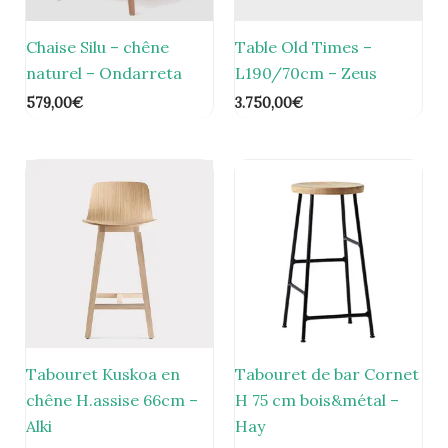
Chaise Silu – chêne
Table Old Times –
naturel – Ondarreta
L190/70cm – Zeus
579,00
€
3.750,00
€
Tabouret Kuskoa en
Tabouret de bar Cornet
chêne H.assise 66cm –
H 75 cm bois&métal –
Alki
Hay