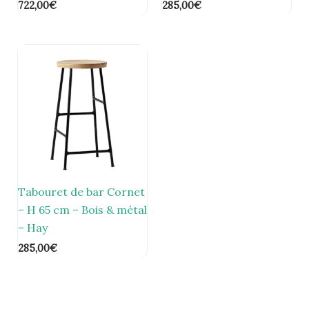
722,00
€
285,00
€
Tabouret de bar Cornet
– H 65 cm – Bois & métal
– Hay
285,00
€