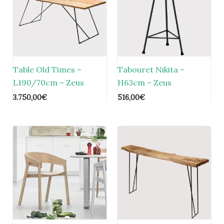
Table Old Times –
Tabouret Nikita –
L190/70cm – Zeus
H63cm – Zeus
3.750,00
€
516,00
€