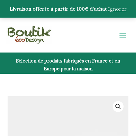
Aller
Livraison offerte à partir de 100€ d'achat
Ignorer
au
contenu
Sélection de produits fabriqués en France et en
Europe pour la maison
quantité
de
Console
étagère
Téhème