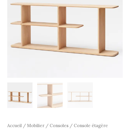
basse
L:110cm-
Chêne
-
Drugeot
Accueil
/
Mobilier
/
Consoles
/ Console étagère