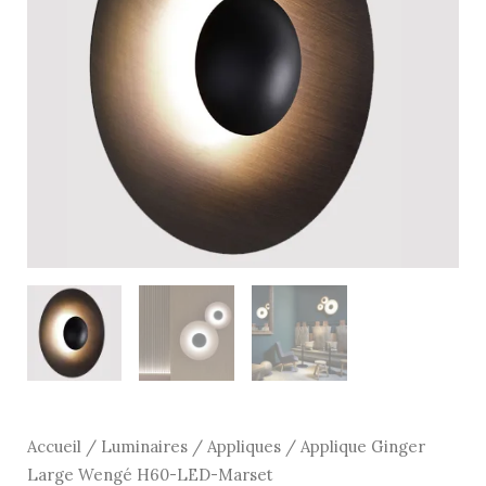
Wengé
H60-
LED-
Marset
Accueil
/
Luminaires
/
Appliques
/ Applique Ginger
Large Wengé H60-LED-Marset