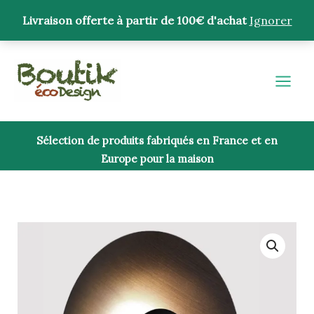
Aller
Livraison offerte à partir de 100€ d'achat
Ignorer
au
contenu
Sélection de produits fabriqués en France et en
Europe pour la maison
quantité
de
Applique
Ginger
Large