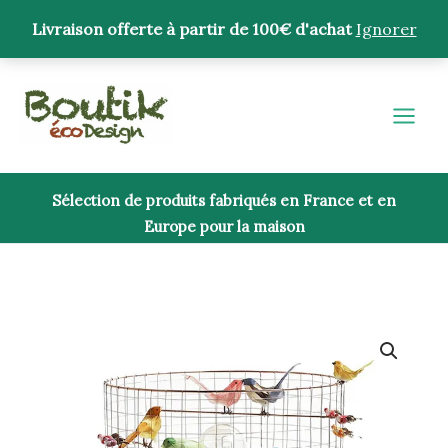
Aller
Livraison offerte à partir de 100€ d'achat
Ignorer
au
contenu
Sélection de produits fabriqués en France et en
Europe pour la maison
quantité
de
Lampe
à
poser