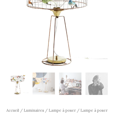
Volière
-
Mathieu
Challières
Accueil
/
Luminaires
/
Lampe à poser
/ Lampe à poser