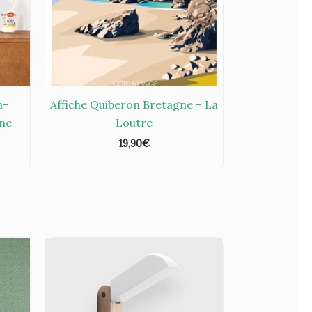
m-
Affiche Quiberon Bretagne – La
ine
Loutre
19,90
€