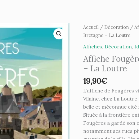
quantité
Accueil
/
Décoration
/
Af
de
Bretagne – La Loutre
Affiche
Affiches
,
Décoration
,
I
Fougères
Affiche Fougè
-
– La Loutre
59cm/42cm
Bretagne
19,90
€
-
L’affiche de Fougères v
La
Vilaine, chez La Loutre
Loutre
belle et méconnue cité m
Située à la frontière e
Fougères a gardé son c
notamment ses rues pitt