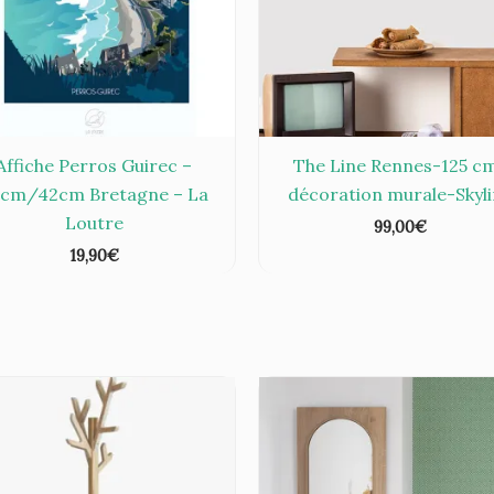
Affiche Perros Guirec –
The Line Rennes-125 c
cm/42cm Bretagne – La
décoration murale-Skyl
Loutre
99,00
€
19,90
€