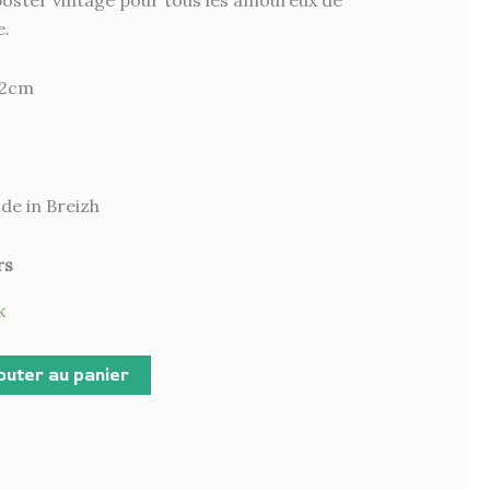
n poster vintage pour tous les amoureux de
e.
42cm
de in Breizh
rs
k
outer au panier