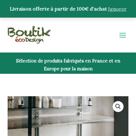
Aller
Livraison offerte à partir de 100€ d'achat
Ignorer
au
contenu
Sélection de produits fabriqués en France et en
Europe pour la maison
quantité
de
Tabouret
Soft
Edge