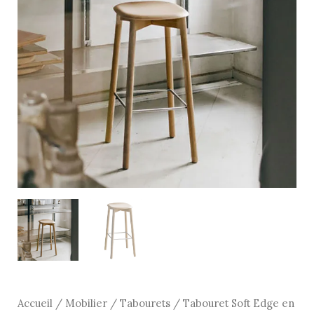
en
chêne
H.as
75cm-
Hay
Accueil
/
Mobilier
/
Tabourets
/ Tabouret Soft Edge en