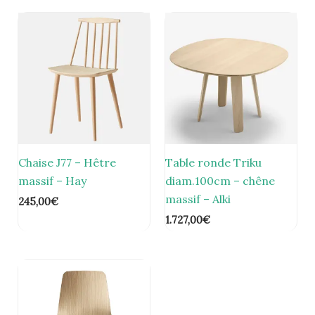
Chaise J77 – Hêtre
Table ronde Triku
massif – Hay
diam.100cm – chêne
massif – Alki
245,00
€
1.727,00
€