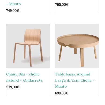
– Muuto
795,00
€
749,00
€
Chaise Silu – chêne
Table basse Around
naturel – Ondarreta
Large d.72cm Chêne –
Muuto
579,00
€
699,00
€