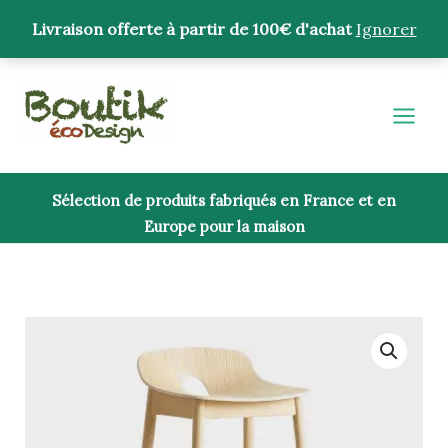
Aller
Livraison offerte à partir de 100€ d'achat
Ignorer
au
contenu
Sélection de produits fabriqués en France et en
Europe pour la maison
quantité
de
Tabouret
de
bar