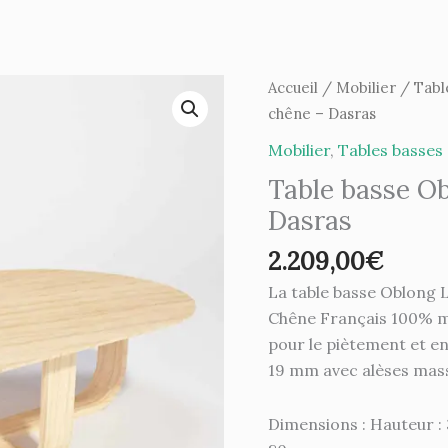
quantité
Accueil
/
Mobilier
/
Tabl
de
chêne – Dasras
Table
Mobilier
,
Tables basses
basse
Table basse O
Oblong
Dasras
Luge
-
2.209,00
€
chêne
La table basse Oblong 
-
Chêne Français 100% ma
Dasras
pour le piètement et e
19 mm avec alèses mass
Dimensions : Hauteur :