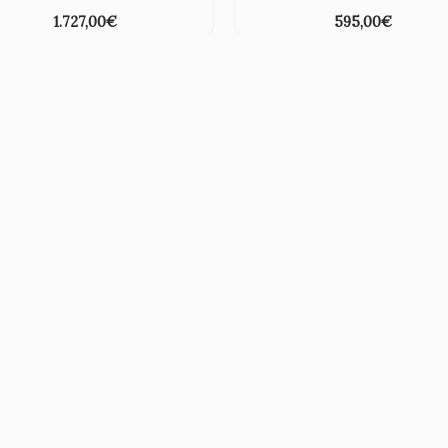
1.727,00
€
595,00
€