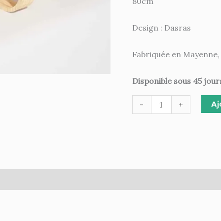
80cm
Design : Dasras
Fabriquée en Mayenne,
Disponible sous 45 jour
Aj
-
+
ires