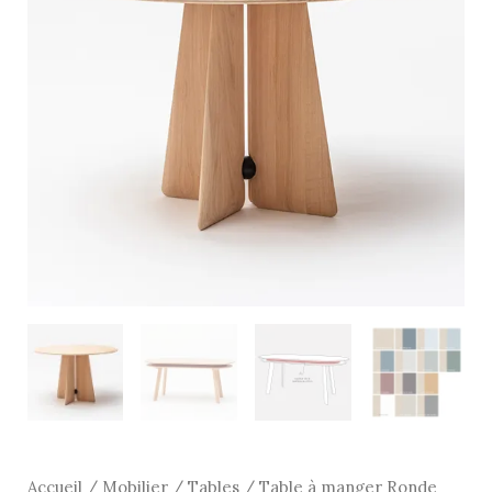
Ronde
Farfalla
D.120
Chêne
-
Drugeot
Accueil
/
Mobilier
/
Tables
/ Table à manger Ronde