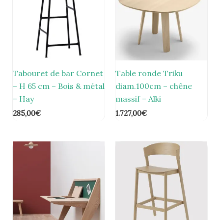
Tabouret de bar Cornet
Table ronde Triku
– H 65 cm – Bois & métal
diam.100cm – chêne
– Hay
massif – Alki
285,00
€
1.727,00
€