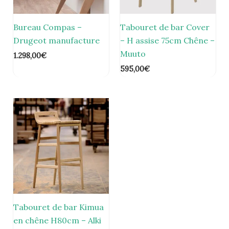
Bureau Compas –
Tabouret de bar Cover
Drugeot manufacture
– H assise 75cm Chêne –
Muuto
1.298,00
€
595,00
€
Tabouret de bar Kimua
en chêne H80cm – Alki