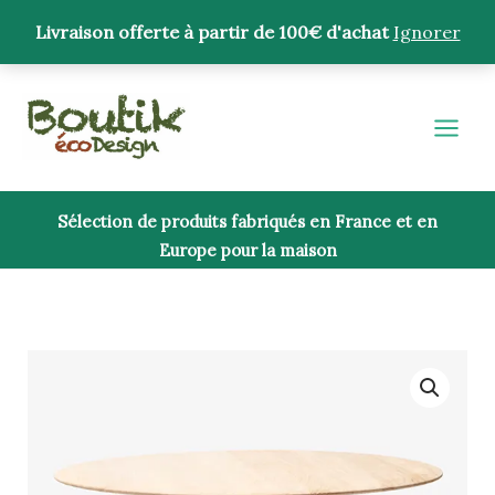
Aller
Livraison offerte à partir de 100€ d'achat
Ignorer
au
contenu
Sélection de produits fabriqués en France et en
Europe pour la maison
quantité
de
Table
à
manger