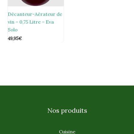
Décanteur-Aérateur de
vin – 0,75 Litre – Eva
Solo
49,95
€
Nos produits
Cuisine