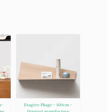
m-
Etagère Pliage – 100cm –
ine
Drugeot manufacture