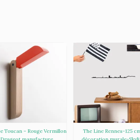
e Toucan – Rouge Vermillon
The Line Rennes-125 c
Drugeot manufacture
décoration murale-Skyl