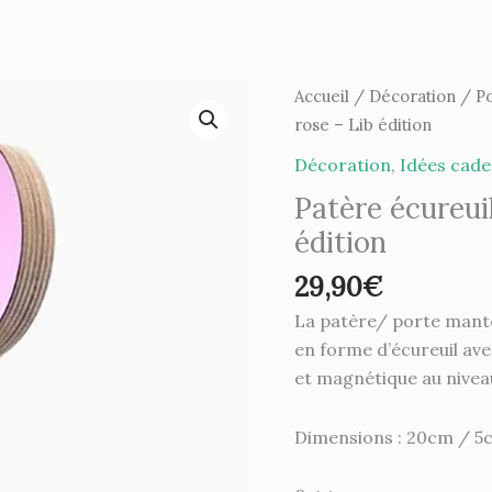
quantité
Accueil
/
Décoration
/
P
de
rose – Lib édition
Patère
Décoration
,
Idées cade
écureuil
Patère écureui
-
édition
Nutty
-
29,90
€
rose
La patère/ porte mante
-
en forme d’écureuil ave
Lib
et magnétique au niveau
édition
Dimensions : 20cm / 5