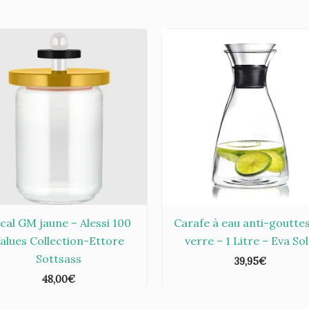
cal GM jaune – Alessi 100
Carafe à eau anti-goutte
alues Collection-Ettore
verre – 1 Litre – Eva So
Sottsass
39,95
€
48,00
€