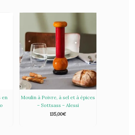
s en
Moulin à Poivre, à sel et à épices
lo
– Sottsass – Alessi
135,00
€