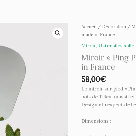
quantité
Accueil
/
Décoration
/
Mi
de
made in France
Miroir
Miroir
,
Ustensiles salle
"Ping
Miroir « Ping 
Pong"
in France
Reine
Mère
58,00
€
-
Le miroir sur pied « Pi
made
bois de Tilleul massif e
in
Design et respect de l
France
Dimensions :