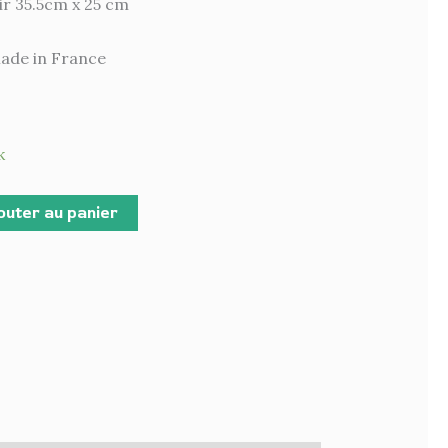
oir 35.5cm x 25 cm
ade in France
k
outer au panier