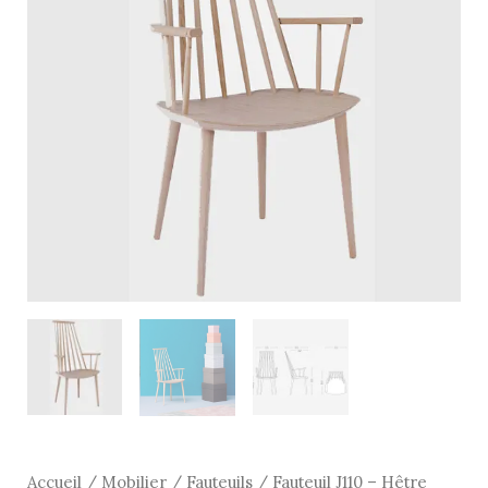
Hêtre
massif
-
Hay
Accueil
/
Mobilier
/
Fauteuils
/ Fauteuil J110 – Hêtre