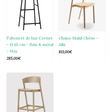
Tabouret de bar Cornet
Chaise Makil Chêne –
– H 65 cm – Bois & métal
Alki
– Hay
813,00
€
285,00
€