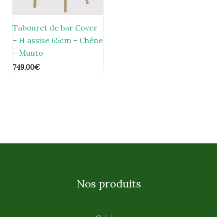
Tabouret de bar Cover
– H assise 65cm – Chêne
– Muuto
749,00
€
Nos produits