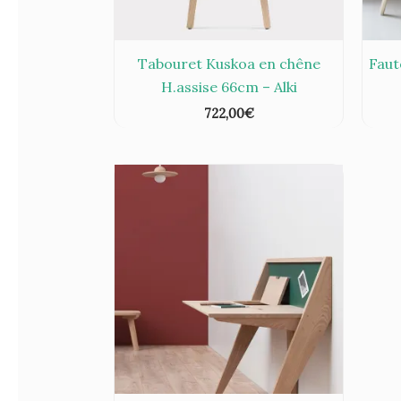
Tabouret Kuskoa en chêne
Faut
H.assise 66cm – Alki
722,00
€