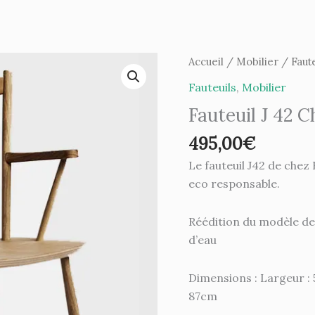
quantité
Accueil
/
Mobilier
/
Faute
de
Fauteuils
,
Mobilier
Fauteuil
Fauteuil J 42 
J
42
495,00
€
Chêne
Le fauteuil J42 de chez
huilé
eco responsable.
-
Hay
Réédition du modèle de
d’eau
Dimensions : Largeur : 
87cm