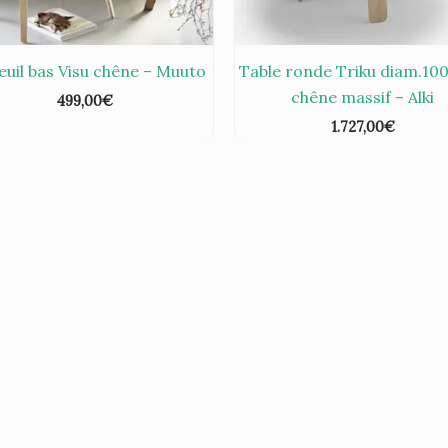
euil bas Visu chêne – Muuto
Table ronde Triku diam.10
chêne massif – Alki
499,00
€
1.727,00
€