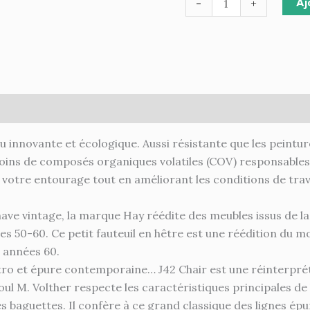
Aj
-
+
ires
au innovante et écologique. Aussi résistante que les peintur
ns de composés organiques volatiles (COV) responsables de 
 votre entourage tout en améliorant les conditions de tra
ve vintage, la marque Hay réédite des meubles issus de la 
 50-60. Ce petit fauteuil en hêtre est une réédition du mo
s années 60.
tro et épure contemporaine… J42 Chair est une réinterpréta
ul M. Volther respecte les caractéristiques principales de 
nes baguettes. Il confère à ce grand classique des lignes é