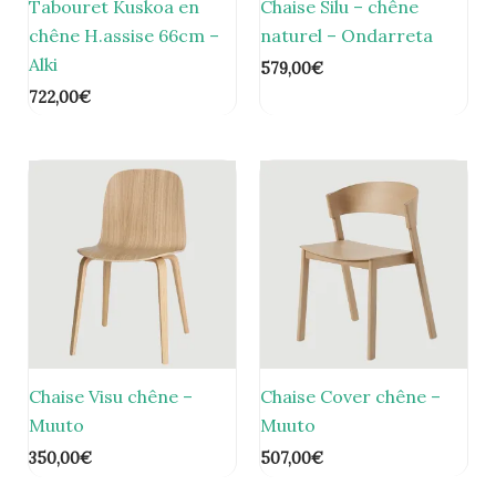
Tabouret Kuskoa en
Chaise Silu – chêne
chêne H.assise 66cm –
naturel – Ondarreta
Alki
579,00
€
722,00
€
Chaise Visu chêne –
Chaise Cover chêne –
Muuto
Muuto
350,00
€
507,00
€