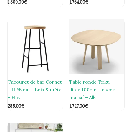
1.809,00
€
1.764,00
€
Tabouret de bar Cornet
Table ronde Triku
– H 65 cm – Bois & métal
diam.100cm – chêne
– Hay
massif – Alki
285,00
€
1.727,00
€