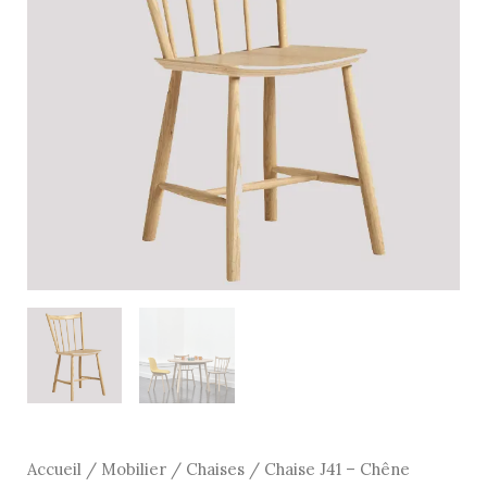
Chêne
naturel
vernis
-
Hay
Accueil
/
Mobilier
/
Chaises
/ Chaise J41 – Chêne