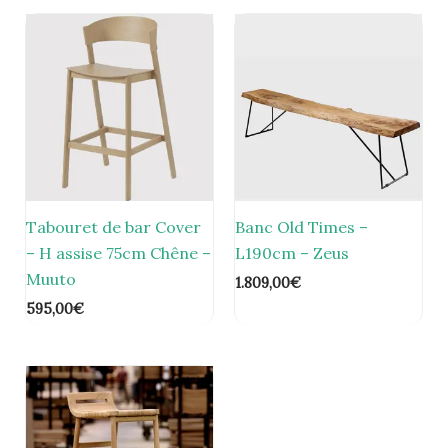
Tabouret de bar Cover
Banc Old Times –
– H assise 75cm Chêne –
L190cm – Zeus
Muuto
1.809,00
€
595,00
€