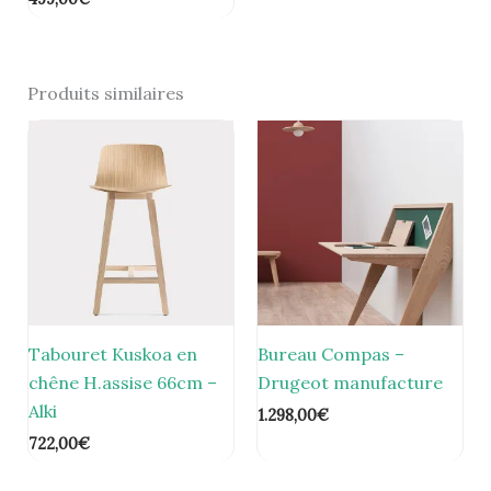
Produits similaires
Tabouret Kuskoa en
Bureau Compas –
chêne H.assise 66cm –
Drugeot manufacture
Alki
1.298,00
€
722,00
€