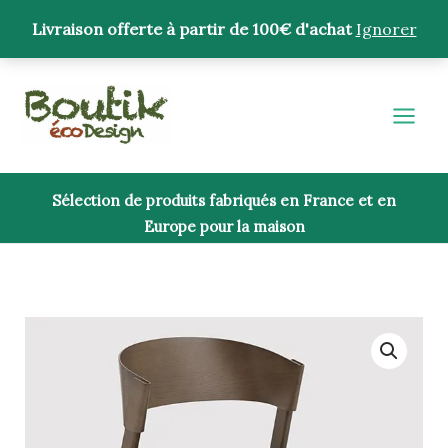
Aller
Livraison offerte à partir de 100€ d'achat
Ignorer
au
contenu
Sélection de produits fabriqués en France et en
Europe pour la maison
quantité
de
Chaise
Cover
Bois