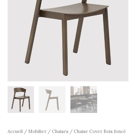
foncé
-
Muuto
Accueil
/
Mobilier
/
Chaises
/ Chaise Cover Bois foncé