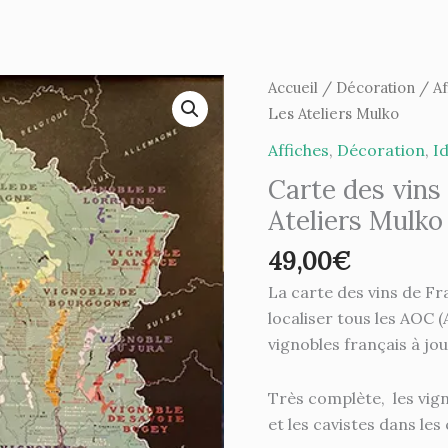
quantité
Accueil
/
Décoration
/
Af
de
Les Ateliers Mulko
Carte
Affiches
,
Décoration
,
I
des
Carte des vin
vins
Ateliers Mulko
de
France-
49,00
€
70/100cm-
La carte des vins de F
Les
localiser tous les AOC (
Ateliers
vignobles français à jo
Mulko
Très complète, les vign
et les cavistes dans les