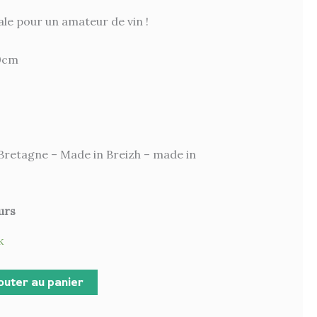
le pour un amateur de vin !
0cm
Bretagne – Made in Breizh – made in
urs
k
outer au panier