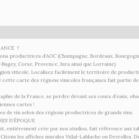
ires
RANCE ?
gions productrices d’AOC (Champagne, Bordeaux, Bourgogne,
Bugey, Corse, Provence, Jura ainsi que Lorraine)
ion viticole. Localisez facilement le territoire de producti
cette carte des régions vinicoles françaises fait partie de
ie de la France, se perdre devant ses cours d’eaux, observe
iennes cartes !
illes de vin selon des régions productrices de grands vins.
IRES D’ÉPOQUE
t, entièrement crée par nos studios, fait référence aux tab
 Citons les affiches murales Vidal-Lablache ou Deyrolles. Dè