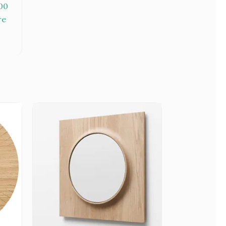
100
re