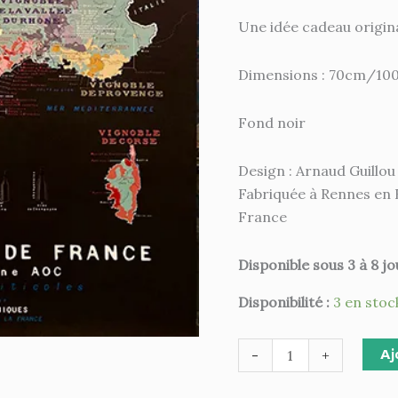
Une idée cadeau origina
Dimensions : 70cm/10
Fond noir
Design : Arnaud Guillou
Fabriquée à Rennes en 
France
Disponible sous 3 à 8 jo
Disponibilité :
3 en stoc
Aj
-
+