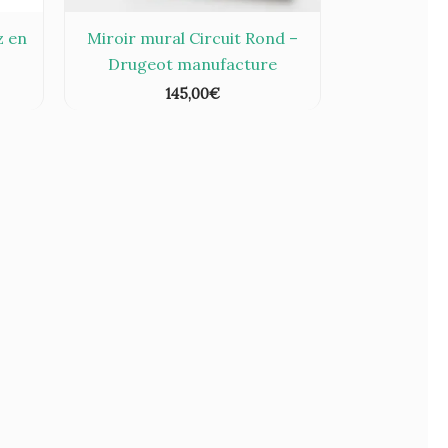
z en
Miroir mural Circuit Rond –
Drugeot manufacture
145,00
€