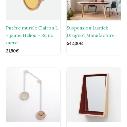
Patère murale Clairon L
Suspension Lustick
– jaune Hélios – Reine
Drugeot Manufacture
mère
542,00
€
21,90
€