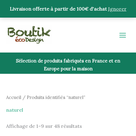
Aller
Livraison offerte à partir de 100€ d'achat
Ignorer
au
contenu
Trié
du
plus
récent
au
plus
ancien
Sélection de produits fabriqués en France et en
Europe pour la maison
Accueil
/ Produits identifiés “naturel”
naturel
Affichage de 1–9 sur 48 résultats