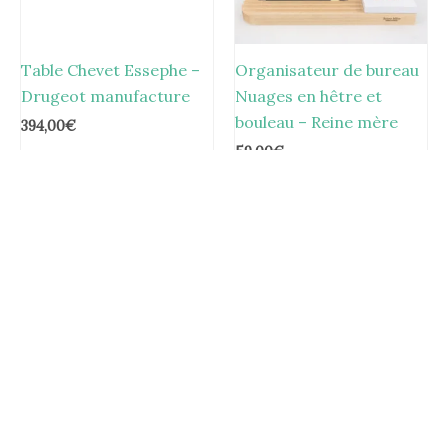
Table Chevet Essephe –
Organisateur de bureau
Drugeot manufacture
Nuages en hêtre et
bouleau – Reine mère
394,00
€
59,00
€
Vase Méduse en marc de
Patère murale Clairon –