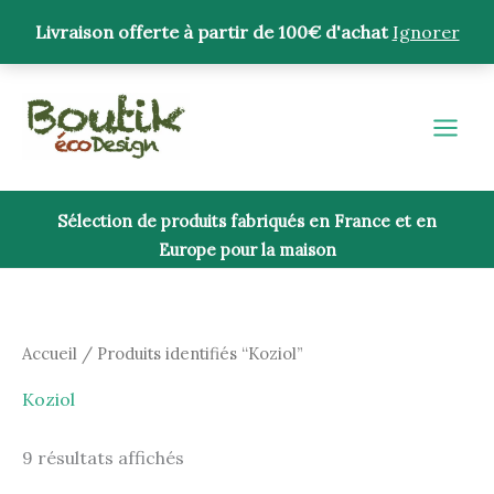
Aller
Livraison offerte à partir de 100€ d'achat
Ignorer
au
contenu
Trié
du
plus
récent
au
plus
ancien
Sélection de produits fabriqués en France et en
Europe pour la maison
Accueil
/ Produits identifiés “Koziol”
Koziol
9 résultats affichés