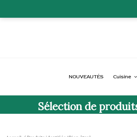
Aller
au
contenu
Trié
du
plus
récent
au
plus
ancien
NOUVEAUTÉS
Cuisine
Sélection de produit