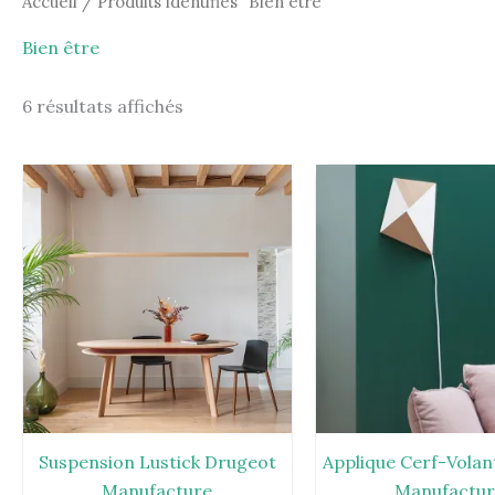
Accueil
/ Produits identifiés “Bien être”
Bien être
6 résultats affichés
Suspension Lustick Drugeot
Applique Cerf-Vola
Manufacture
Manufactu