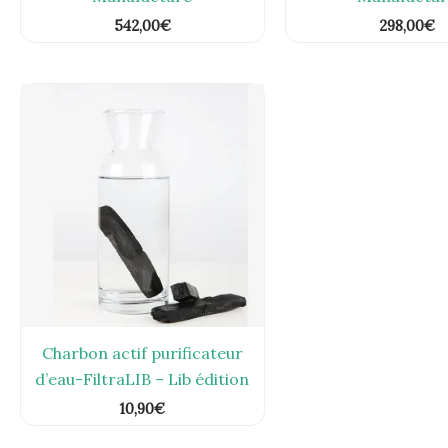
542,00
€
298,00
€
Charbon actif purificateur
d’eau-FiltraLIB – Lib édition
10,90
€